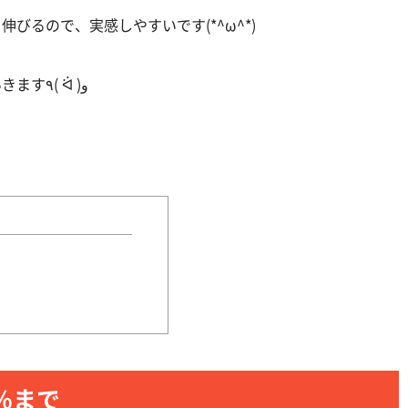
びるので、実感しやすいです(*^ω^*)
今回は、そんな筋力について、解説していきます٩( ᐛ )و
％まで